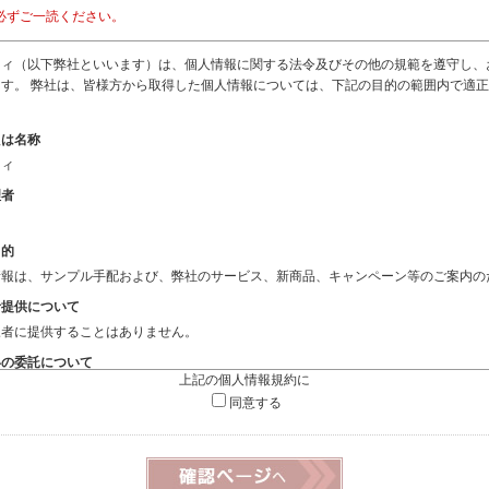
必ずご一読ください。
フィ（以下弊社といいます）は、個人情報に関する法令及びその他の規範を遵守し、
す。 弊社は、皆様方から取得した個人情報については、下記の目的の範囲内で適
たは名称
フィ
理者
目的
情報は、サンプル手配および、弊社のサービス、新商品、キャンペーン等のご案内の
者提供について
三者に提供することはありません。
いの委託について
上記の個人情報規約に
扱いの全部又は、一部を委託することはありません。
同意する
報の開示等および問い合わせ窓口について
り、当社が保有する開示対象個人情報の利用目的の通知・開示・内容の訂正・追加ま
供の 停止（「開示等」といいます。）に応じます。
、「
開示の手続き
」をご覧下さい。