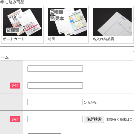
お申し込み商品
ポストカード
封筒
名入れ納品書
ォーム
※
ひらがな
※
郵便番号検索はこ