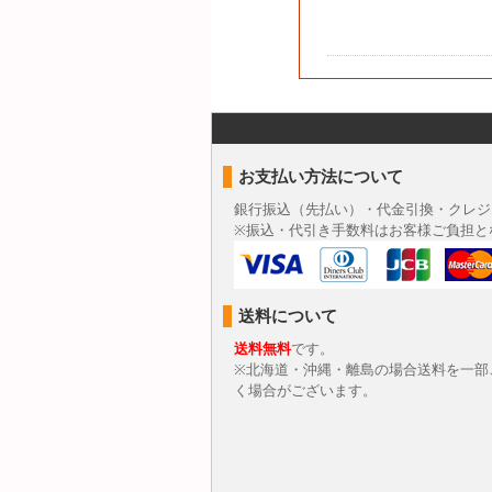
（７）個人情報を入力
サンプル配送やその後
合、配送やその他の連絡
わせいただきました商
（８）本人が容易に認
クッキーやウェブビー
お支払い方法について
（９）個人情報の安全
取得した個人情報につ
銀行振込（先払い）・代金引換・クレジ
ます。
※振込・代引き手数料はお客様ご負担と
お問合せへの回答後、
このサイトは、SSL（Sec
（１０）個人情報の任
送料について
皆様方が弊社に提供す
な手続き等の処理又は
送料無料
です。
（１１）個人情報保護
※北海道・沖縄・離島の場合送料を一部
く場合がございます。
当社ホームページの
個
2009年9月1日制定
2020年11月1日改定
株式会社 システムグラフ