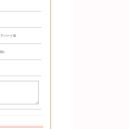
･アパート等
000）