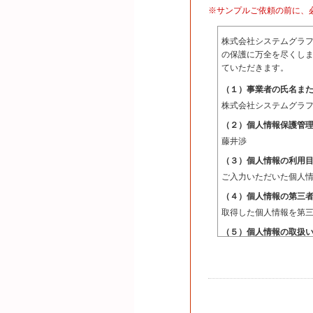
※サンプルご依頼の前に、
株式会社システムグラ
の保護に万全を尽くしま
ていただきます。
（１）事業者の氏名ま
株式会社システムグラ
（２）個人情報保護管
藤井渉
（３）個人情報の利用
ご入力いただいた個人
（４）個人情報の第三
取得した個人情報を第
（５）個人情報の取扱
取得した個人情報の取
（６）開示対象個人情
ご本人からの求めによ
消去および第三者への提
開示等に応ずる窓口は