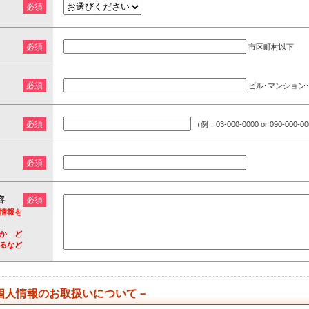
※
※
市区町村以下
※
ビル･マンション
※
（例：03-000-0000 or 090-000-0
※
容
※
情報を
か ど
るなど
個人情報のお取扱いについて－