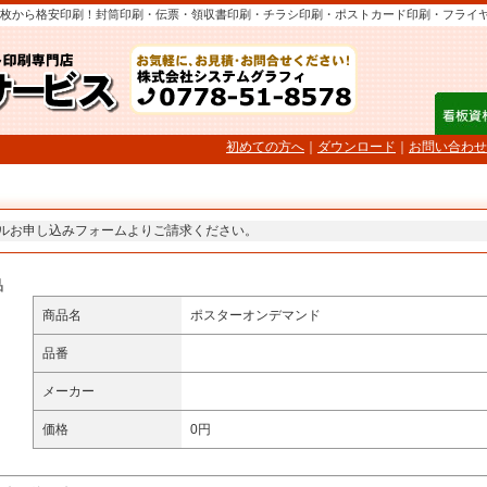
枚から格安印刷！封筒印刷・伝票・領収書印刷・チラシ印刷・ポストカード印刷・フライ
初めての方へ
｜
ダウンロード
｜
お問い合わせ
ルお申し込みフォームよりご請求ください。
品
商品名
ポスターオンデマンド
品番
メーカー
価格
0円