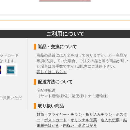
するにあたっての注意事項
のご連絡に必要な情報を入力していただきます。必ず全ての項目を正しく入力してく
がうまくできない場合があります。 なお入力していただきました電子メールアド
品、または弊社サービスのご案内をさせていただくことがあります。
識できない方法による個人情報の取得
ご利用について
コン等を用いるなどして、本人が容易に認識できない方法による個人情報の取得は行
返品・交換について
管理措置について
いては、漏洩、減失またはき損の防止と是正、その他個人情報の安全管理のために必
ットカード
商品の品質には万全を期しておりますが、万一商品が
なります。
破損/汚損していた場合、ご注文の品と違う商品が届い
取得した個人情報は当社において削除致します。
た場合はお手数ですが7日以内にご連絡下さい。
ure Socket Layer）による暗号化措置を講じています。
詳しくはこちら＞
意性について
配送方法について
る個人情報は、基本的に任意の提供と致しますが、お願いした個人情報を提供して頂
迅速な連絡等の対応が出来ず、皆様方に不利益を生じる場合があります。
宅配便配送
（ヤマト運輸様/佐川急便様/トナミ運輸様）
方針
ご負担いただ
人情報保護方針
を ご覧下さい。
取り扱い商品
封筒
・
フライヤー・チラシ
・
折り込みチラシ
・
ポスタ
ー
・
ポストカード
・
オリジナル伝票
・
名入れ伝票
・
結
婚報告はがき
・
内祝い、命名はがき
ィ 代表取締役 児玉修一