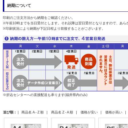
納期について
印刷のご注文方法から納期をご確認ください。
※午前10時までを当日受付とします。それ以降は翌日受付となりますので、あら
※印刷状況により納期が下記日程より前後することがございます。
※折込センターへの直接配送も承ります(福井県内のみ)
並び順：
|
商品名 A - Z 順
|
商品名 Z - A 順
|
価格が安い
|
価格が高い
|