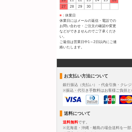
20
21
22
23
24
25
26
27
28
29
30
■
：休業日
休業日にはメールの返信・電話での
お問い合わせ・ご注文の確認や変更
などができませんのでご了承くださ
い。
ご返信は営業日中1～2日以内にご連
絡いたします。
お支払い方法について
銀行振込（先払い）・代金引換・クレジ
※振込・代引き手数料はお客様ご負担と
送料について
送料無料
です。
※北海道・沖縄・離島の場合送料を一部