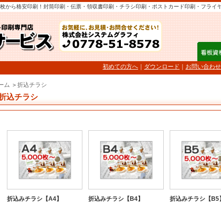
枚から格安印刷！封筒印刷・伝票・領収書印刷・チラシ印刷・ポストカード印刷・フライ
初めての方へ
｜
ダウンロード
｜
お問い合わせ
ーム
＞
折込チラシ
折込チラシ
折込みチラシ【A4】
折込みチラシ【B4】
折込みチラシ【B5