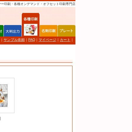
ヤー印刷・各種オンデマンド・オフセット印刷専門店
｜
サンプル依頼
｜
FAQ
｜
マイページ
｜
カート
｜
】