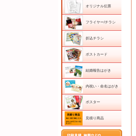
オリジナル伝票
フライヤー/チラシ
折込チラシ
ポストカード
結婚報告はがき
内祝い・命名はがき
ポスター
見積り商品