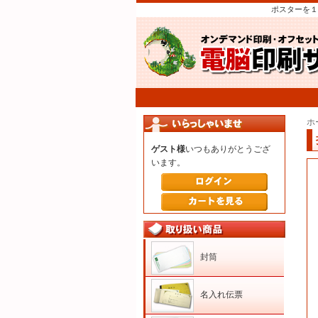
ポスターを１
ホ
ゲスト様
いつもありがとうござ
います。
封筒
名入れ伝票