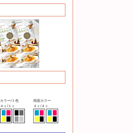
カラー/１色
両面カラー
４ｃ/１ｃ
４ｃ/４ｃ