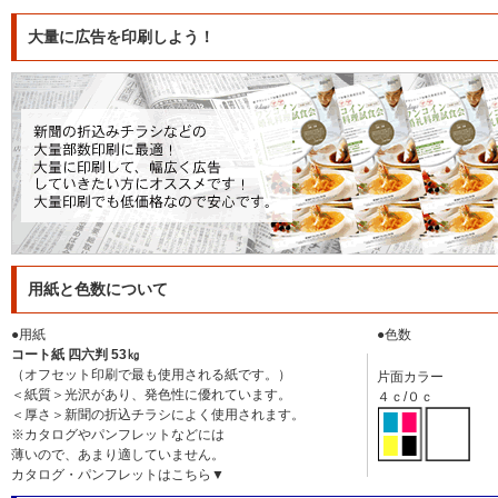
大量に広告を印刷しよう！
用紙と色数について
●用紙
●色数
コート紙 四六判 53㎏
（オフセット印刷で最も使用される紙です。）
片面カラー
＜紙質＞光沢があり、発色性に優れています。
４ｃ/０ｃ
＜厚さ＞新聞の折込チラシによく使用されます。
※カタログやパンフレットなどには
薄いので、あまり適していません。
カタログ・パンフレットはこちら▼