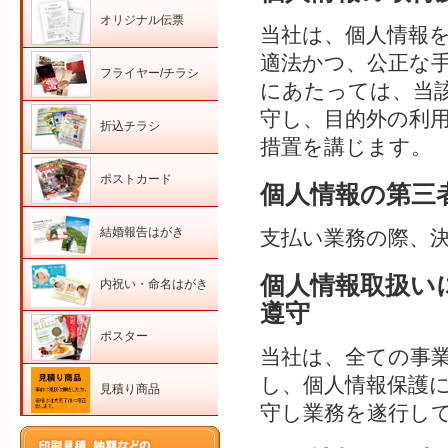
オリジナル伝票
当社は、個人情報
適法かつ、公正な
フライヤー/チラシ
にあたっては、当
守し、目的外の利
折込チラシ
措置を講じます。
ポストカード
個人情報の第三
結婚報告はがき
支払い業務の際、
個人情報取扱い
内祝い・命名はがき
遵守
ポスター
当社は、全ての事
し、個人情報保護
見積り商品
守し業務を遂行して