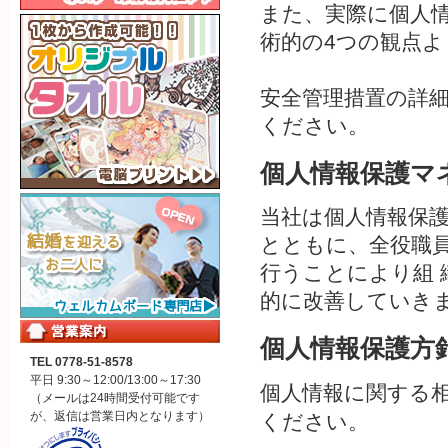
また、実際に個人
術的の4つの観点
安全管理措置の詳
ください。
個人情報保護マ
当社は個人情報保
とともに、全役職
行うことにより組
的に改善していき
個人情報保護方
TEL 0778-51-8578
平日 9:30～12:00/13:00～17:30
個人情報に関する
（メールは24時間受付可能です
が、返信は営業日内となります）
ください。