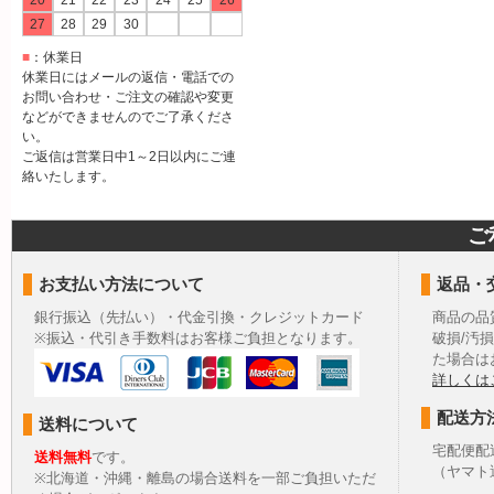
20
21
22
23
24
25
26
27
28
29
30
■
：休業日
休業日にはメールの返信・電話での
お問い合わせ・ご注文の確認や変更
などができませんのでご了承くださ
い。
ご返信は営業日中1～2日以内にご連
絡いたします。
ご
お支払い方法について
返品・
銀行振込（先払い）・代金引換・クレジットカード
商品の品
※振込・代引き手数料はお客様ご負担となります。
破損/汚
た場合は
詳しくは
配送方
送料について
宅配便配
送料無料
です。
（ヤマト
※北海道・沖縄・離島の場合送料を一部ご負担いただ