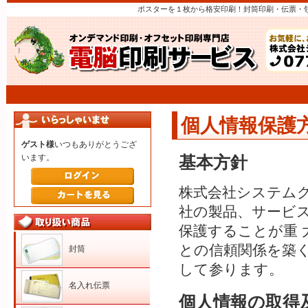
ポスターを１枚から格安印刷！封筒印刷・伝票・
個人情報保護
ゲスト様
いつもありがとうござ
います。
基本方針
株式会社システム
社の製品、サービ
保護することが重
との信頼関係を築
封筒
して参ります。
名入れ伝票
個人情報の取得