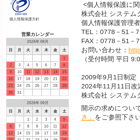
<個人情報保護に関
株式会社 システム
個人情報保護方針
個人情報保護管理者
TEL：0778－51－7
営業カレンダー
FAX：0778－51－7
2026年 08月
お問い合わせ：
htt
日
月
火
水
木
金
土
（受付時間 平日 9:0
1
2
3
4
5
6
7
8
9
10
11
12
13
14
15
2009年9月1日制定
16
17
18
19
20
21
22
2024年11月11日改
23
24
25
26
27
28
29
30
31
株式会社 システム
2026年 09月
開示の求めについ
日
月
火
水
木
金
土
き」
をご参照下さ
1
2
3
4
5
6
7
8
9
10
11
12
13
14
15
16
17
18
19