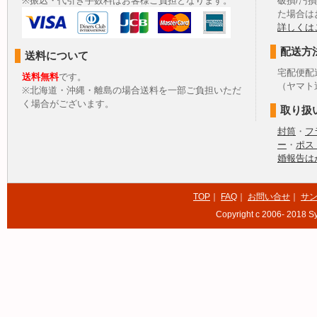
※振込・代引き手数料はお客様ご負担となります。
破損/汚
た場合は
詳しくは
配送方
送料について
宅配便配
送料無料
です。
（ヤマト
※北海道・沖縄・離島の場合送料を一部ご負担いただ
く場合がございます。
取り扱
封筒
・
フ
ー
・
ポス
婚報告は
TOP
｜
FAQ
｜
お問い合せ
｜
サ
Copyright c 2006- 2018 Sy