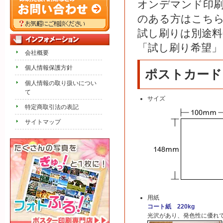
オンデマンド印
のある方はこち
試し刷りは別途料
「試し刷り希望」
会社概要
個人情報保護方針
ポストカード
個人情報の取り扱いについ
て
サイズ
特定商取引法の表記
サイトマップ
用紙
コート紙 220kg
光沢があり、発色性に優れ