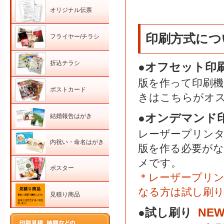
オリジナル伝票
印刷方式につ
フライヤー/チラシ
折込チラシ
●オフセット印刷
版を作って印刷機
ポストカード
きはこちらがオ
●オンデマンド印
結婚報告はがき
レーザープリン
内祝い・命名はがき
版を作る必要が
メです。
ポスター
＊レーザープリ
なる方は試し刷
見積り商品
●試し刷り
NEW