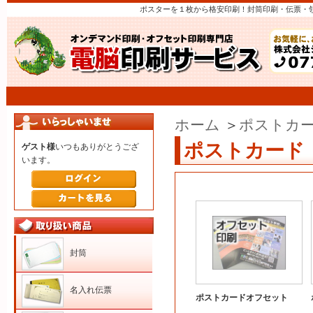
ポスターを１枚から格安印刷！封筒印刷・伝票・
ホーム
＞
ポストカ
ポストカード
ゲスト様
いつもありがとうござ
います。
封筒
名入れ伝票
ポストカードオフセット