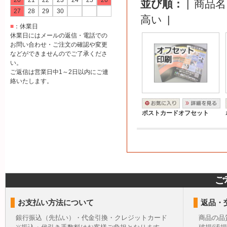
20
21
22
23
24
25
26
並び順：
|
商品名 A
27
28
29
30
高い
|
■
：休業日
休業日にはメールの返信・電話での
お問い合わせ・ご注文の確認や変更
などができませんのでご了承くださ
い。
ご返信は営業日中1～2日以内にご連
絡いたします。
ポストカードオフセット
ご
お支払い方法について
返品・
銀行振込（先払い）・代金引換・クレジットカード
商品の品